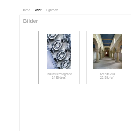
Home
Bilder
Lightbox
Bilder
Industriefotografie
Architektur
14 Bild(er)
22 Bild(er)