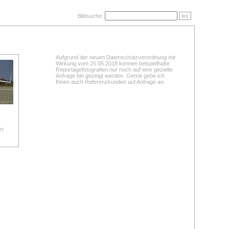
Bildsuche:
los
Aufgrund der neuen Datenschutzverordnung mit
Wirkung vom 25.05.2018 können beispielhafte
Reportagefotografien nur noch auf eine gezielte
Anfrage hin gezeigt werden. Gerne gebe ich
Ihnen auch Referenzkunden auf Anfrage an.
rt