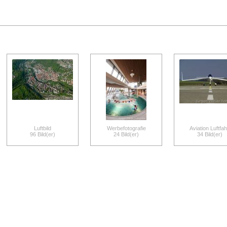
Luftbild
Werbefotografie
Aviation Luftfah
96 Bild(er)
24 Bild(er)
34 Bild(er)